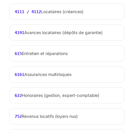
Locataires (créances)
4111 / 4112
Avances locataires (dépôts de garantie)
4191
Entretien et réparations
615
Assurances multirisques
6161
Honoraires (gestion, expert-comptable)
622
Revenus locatifs (loyers nus)
752