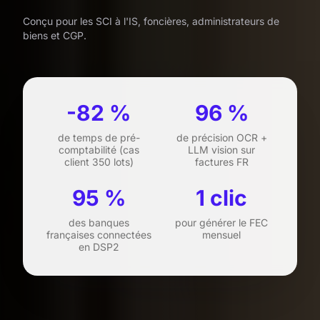
Conçu pour les SCI à l'IS, foncières, administrateurs de
biens et CGP.
-82 %
96 %
de temps de pré-
de précision OCR +
comptabilité (cas
LLM vision sur
client 350 lots)
factures FR
95 %
1 clic
des banques
pour générer le FEC
françaises connectées
mensuel
en DSP2